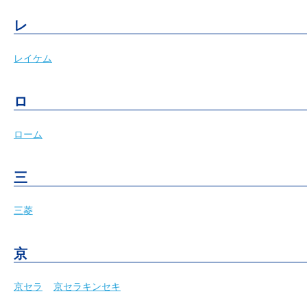
レ
レイケム
ロ
ローム
三
三菱
京
京セラ
京セラキンセキ