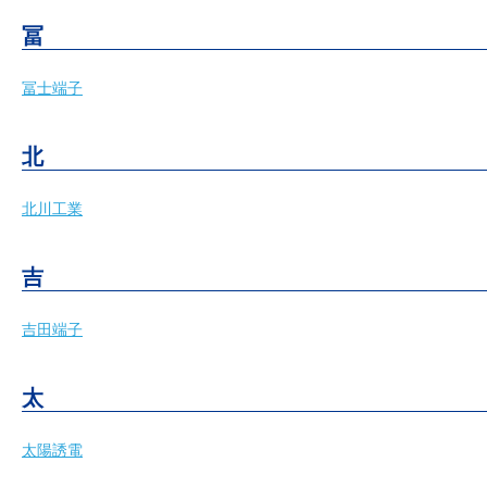
冨
冨士端子
北
北川工業
吉
吉田端子
太
太陽誘電