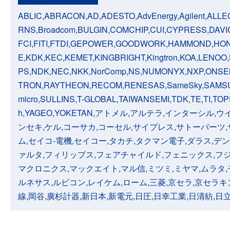
ABLIC,ABRACON,AD,ADESTO,AdvEnergy,Agilent,ALL
RNS,Broadcom,BULGIN,COMCHIP,CUI,CYPRESS,DAVIC
FCI,FITI,FTDI,GEPOWER,GOODWORK,HAMMOND,HONEYW
E,KDK,KEC,KEMET,KINGBRIGHT,Kingtron,KOA,LENOO,
PS,NDK,NEC,NKK,NorComp,NS,NUMONYX,NXP,ONS
TRON,RAYTHEON,RECOM,RENESAS,SameSky,SAMSUN
micro,SULLINS,T-GLOBAL,TAIWANSEMI,TDK,TE,TI,TOP
h,YAGEO,YOKETAN,アトメル,アルテラ,インターシ
ンセキ,ケル,コーサカ,コーセル,サイプレス,サトーパーツ
ム,セイコ-電機,セイコー,タカチ,タクマン電子,ダラス,デ
ァルタ,フィリップス,フェアチャイルド,フェニックス,フジ
マクロニクス,マックエイト,マル信,ミツミ,ミヤマ,ムラタ
ルネサス,ルビコン,レイケム,ローム,三菱,京セラ,京セラキ
線,岡谷,廣杉計器,新日本,新電元,日圧,日幸工業,日清紡,日