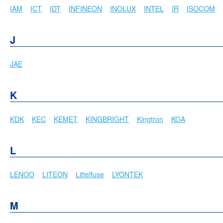
IAM
ICT
IDT
INFINEON
INOLUX
INTEL
IR
ISOCOM
J
JAE
K
KDK
KEC
KEMET
KINGBRIGHT
Kingtron
KOA
L
LENOO
LITEON
Littelfuse
LYONTEK
M