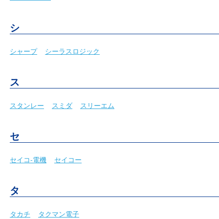
シ
シャープ
シーラスロジック
ス
スタンレー
スミダ
スリーエム
セ
セイコ-電機
セイコー
タ
タカチ
タクマン電子