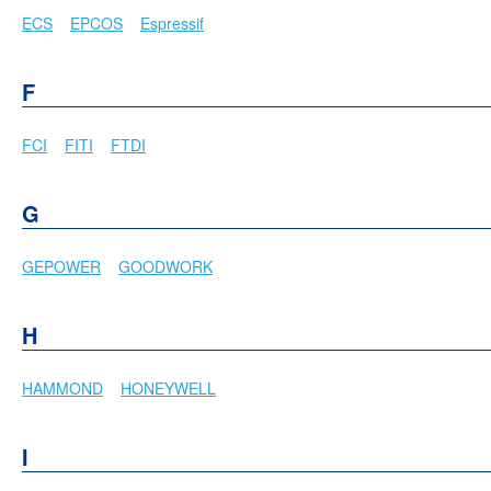
ECS
EPCOS
Espressif
F
FCI
FITI
FTDI
G
GEPOWER
GOODWORK
H
HAMMOND
HONEYWELL
I