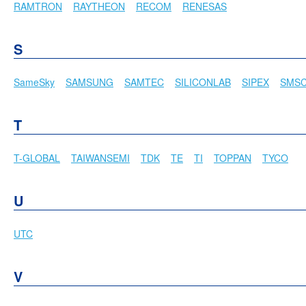
RAMTRON
RAYTHEON
RECOM
RENESAS
S
SameSky
SAMSUNG
SAMTEC
SILICONLAB
SIPEX
SMS
T
T-GLOBAL
TAIWANSEMI
TDK
TE
TI
TOPPAN
TYCO
U
UTC
V