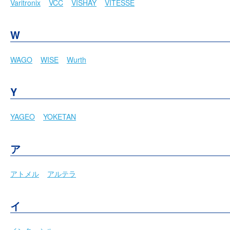
Varitronix
VCC
VISHAY
VITESSE
W
WAGO
WISE
Wurth
Y
YAGEO
YOKETAN
ア
アトメル
アルテラ
イ