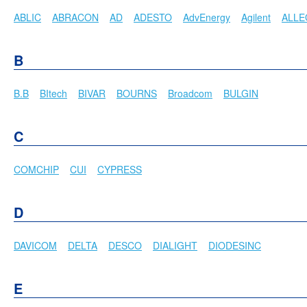
ABLIC
ABRACON
AD
ADESTO
AdvEnergy
Agilent
ALL
B
B.B
BItech
BIVAR
BOURNS
Broadcom
BULGIN
C
COMCHIP
CUI
CYPRESS
D
DAVICOM
DELTA
DESCO
DIALIGHT
DIODESINC
E