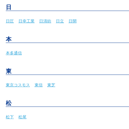
日
日圧
日幸工業
日清紡
日立
日開
本
本多通信
東
東京コスモス
東信
東芝
松
松下
松尾