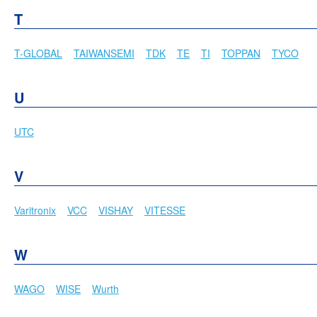
T
T-GLOBAL
TAIWANSEMI
TDK
TE
TI
TOPPAN
TYCO
U
UTC
V
Varitronix
VCC
VISHAY
VITESSE
W
WAGO
WISE
Wurth