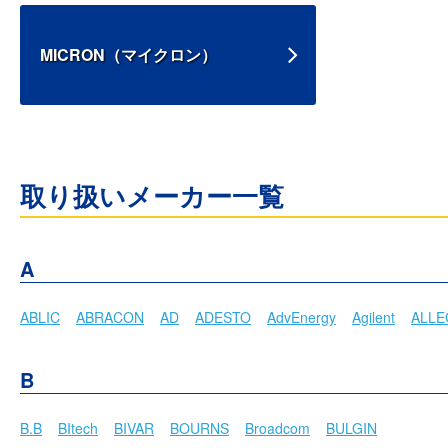
MICRON（マイクロン）
取り扱いメーカー一覧
A
ABLIC
ABRACON
AD
ADESTO
AdvEnergy
Agilent
ALL
B
B.B
BItech
BIVAR
BOURNS
Broadcom
BULGIN