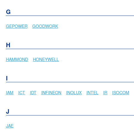
G
GEPOWER
GOODWORK
H
HAMMOND
HONEYWELL
I
IAM
ICT
IDT
INFINEON
INOLUX
INTEL
IR
ISOCOM
J
JAE