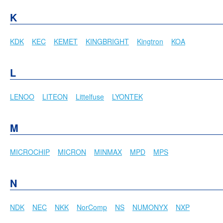
K
KDK
KEC
KEMET
KINGBRIGHT
Kingtron
KOA
L
LENOO
LITEON
Littelfuse
LYONTEK
M
MICROCHIP
MICRON
MINMAX
MPD
MPS
N
NDK
NEC
NKK
NorComp
NS
NUMONYX
NXP