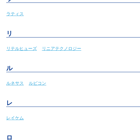
ラティス
リ
リテルヒューズ
リニアテクノロジー
ル
ルネサス
ルビコン
レ
レイケム
ロ