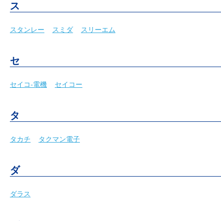
ス
スタンレー
スミダ
スリーエム
セ
セイコ-電機
セイコー
タ
タカチ
タクマン電子
ダ
ダラス