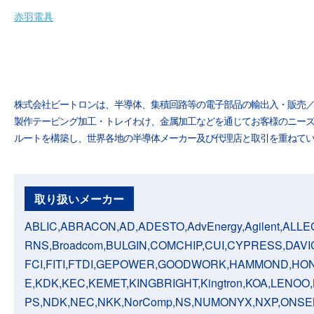
赤羽電具
株式会社ビートロンは、半導体、集積回路等の電子部品の輸出入・販売／
製作テーピング加工・トレイわけ、金属加工などを通じてお客様のニーズ
ルートを構築し、世界各地の半導体メーカー及び代理店と取引を重ねて
取り扱いメーカー
ABLIC,ABRACON,AD,ADESTO,AdvEnergy,Agilent,ALL
RNS,Broadcom,BULGIN,COMCHIP,CUI,CYPRESS,DAVIC
FCI,FITI,FTDI,GEPOWER,GOODWORK,HAMMOND,HONEYW
E,KDK,KEC,KEMET,KINGBRIGHT,Kingtron,KOA,LENOO,
PS,NDK,NEC,NKK,NorComp,NS,NUMONYX,NXP,ONS