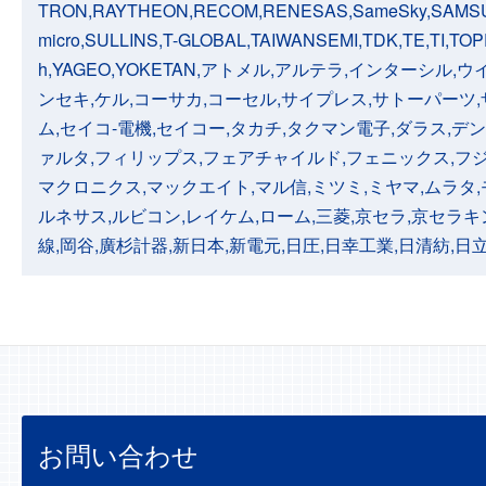
TRON,RAYTHEON,RECOM,RENESAS,SameSky,SAMSUN
micro,SULLINS,T-GLOBAL,TAIWANSEMI,TDK,TE,TI,TOP
h,YAGEO,YOKETAN,アトメル,アルテラ,インターシ
ンセキ,ケル,コーサカ,コーセル,サイプレス,サトーパーツ
ム,セイコ-電機,セイコー,タカチ,タクマン電子,ダラス,デ
ァルタ,フィリップス,フェアチャイルド,フェニックス,フジ
マクロニクス,マックエイト,マル信,ミツミ,ミヤマ,ムラタ
ルネサス,ルビコン,レイケム,ローム,三菱,京セラ,京セラキ
線,岡谷,廣杉計器,新日本,新電元,日圧,日幸工業,日清紡,日
お問い合わせ