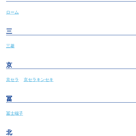
ローム
三
三菱
京
京セラ
京セラキンセキ
冨
冨士端子
北