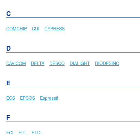
C
COMCHIP
CUI
CYPRESS
D
DAVICOM
DELTA
DESCO
DIALIGHT
DIODESINC
E
ECS
EPCOS
Espressif
F
FCI
FITI
FTDI