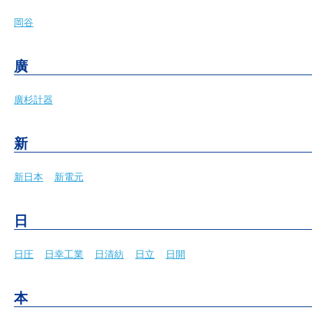
岡谷
廣
廣杉計器
新
新日本
新電元
日
日圧
日幸工業
日清紡
日立
日開
本